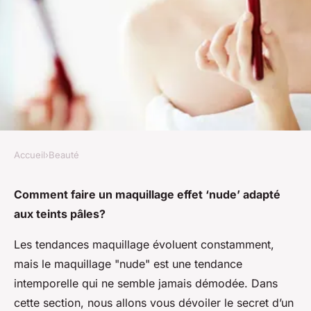
Accueil
›
Beauté
BEAUTÉ
Comment faire un maquillage
Comment faire un maquillage effet ‘nude’ adapté
aux teints pâles?
effet 'nude' adapté aux teints
pâles?
Les tendances maquillage évoluent constamment,
mais le maquillage "nude" est une tendance
Louane
•
3 avril 2024
•
6 min de lecture
intemporelle qui ne semble jamais démodée. Dans
cette section, nous allons vous dévoiler le secret d’un