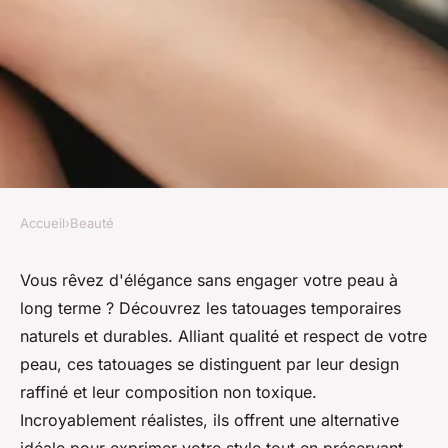
Accueil
›
Beauté
BEAUTÉ
Tatouages temporaires
Vous rêvez d'élégance sans engager votre peau à
long terme ? Découvrez les tatouages temporaires
naturels et durables : qualité
naturels et durables. Alliant qualité et respect de votre
et élégance
peau, ces tatouages se distinguent par leur design
raffiné et leur composition non toxique.
Louane
•
10 août 2024
•
3 min de lecture
Incroyablement réalistes, ils offrent une alternative