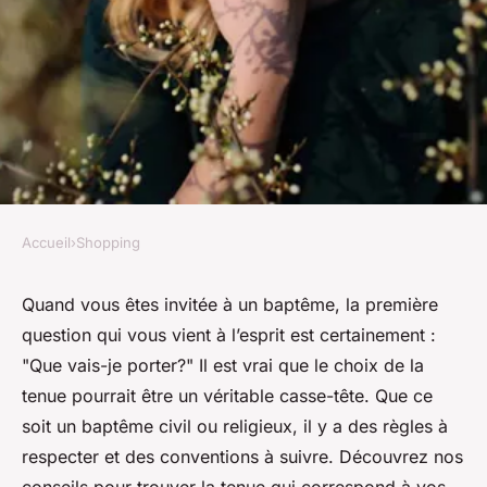
Accueil
›
Shopping
SHOPPING
Quelle technique pour choisir
Quand vous êtes invitée à un baptême, la première
question qui vous vient à l’esprit est certainement :
une tenue d'invitée à un
"Que vais-je porter?" Il est vrai que le choix de la
baptême qui respecte les
tenue pourrait être un véritable casse-tête. Que ce
conventions?
soit un baptême civil ou religieux, il y a des règles à
respecter et des conventions à suivre. Découvrez nos
Louane
•
3 avril 2024
•
6 min de lecture