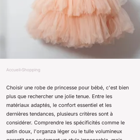
Accueil
›
Shopping
SHOPPING
Quelles sont les spécificités à
Choisir une robe de princesse pour bébé, c'est bien
plus que rechercher une jolie tenue. Entre les
savoir pour une robe de
matériaux adaptés, le confort essentiel et les
princesse bébé ?
dernières tendances, plusieurs critères sont à
considérer. Comprendre les spécificités comme le
Louane
•
1 août 2024
•
5 min de lecture
satin doux, l'organza léger ou le tulle volumineux