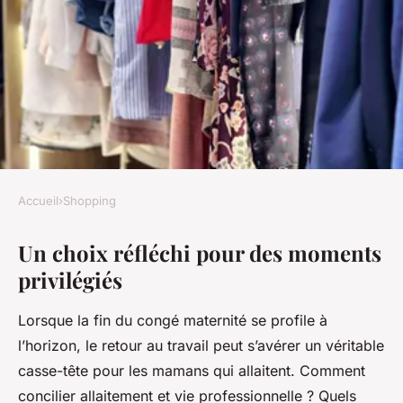
Accueil
›
Shopping
SHOPPING
Un choix réfléchi pour des moments
Quelles sont les meilleures
privilégiés
manières de choisir des
vêtements d'allaitement pour
Lorsque la fin du congé maternité se profile à
le retour au travail?
l’horizon, le retour au travail peut s’avérer un véritable
casse-tête pour les mamans qui allaitent. Comment
Louane
•
3 avril 2024
•
6 min de lecture
concilier allaitement et vie professionnelle ? Quels