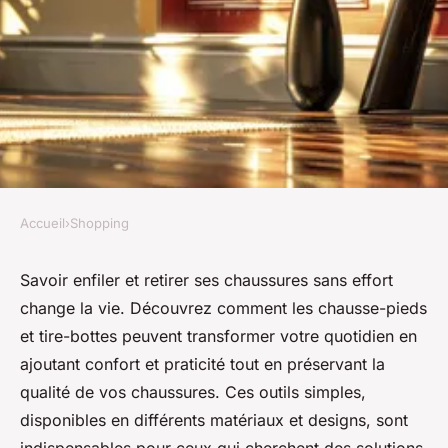
Accueil
›
Shopping
SHOPPING
Chausse-pieds et tire-bottes :
Savoir enfiler et retirer ses chaussures sans effort
change la vie. Découvrez comment les chausse-pieds
facilitez votre quotidien
et tire-bottes peuvent transformer votre quotidien en
ajoutant confort et praticité tout en préservant la
Louane
•
19 juin 2024
•
3 min de lecture
qualité de vos chaussures. Ces outils simples,
disponibles en différents matériaux et designs, sont